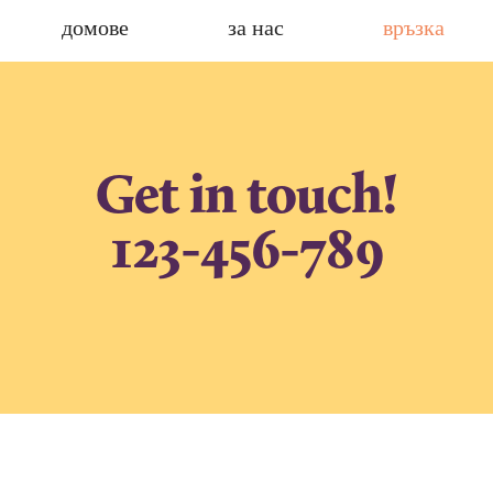
домове
за нас
връзка
Get in touch!
123-456-789