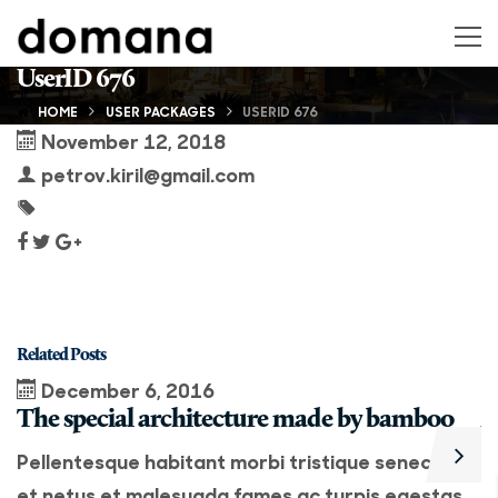
UserID 676
HOME
USER PACKAGES
USERID 676
November 12, 2018
petrov.kiril@gmail.com
Related Posts
December 6, 2016
The special architecture made by bamboo
A
Pellentesque habitant morbi tristique senectus
P
et netus et malesuada fames ac turpis egestas.
e