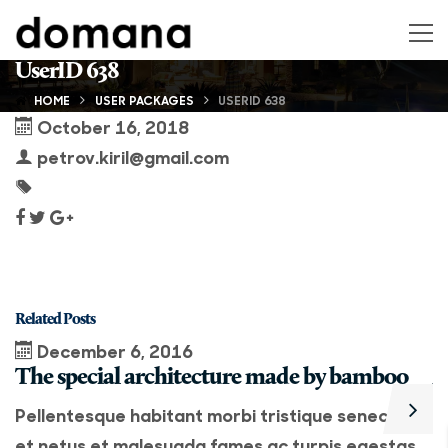
UserID 638
HOME
USER PACKAGES
USERID 638
October 16, 2018
petrov.kiril@gmail.com
Related Posts
December 6, 2016
The special architecture made by bamboo
A
Pellentesque habitant morbi tristique senectus
P
et netus et malesuada fames ac turpis egestas.
e