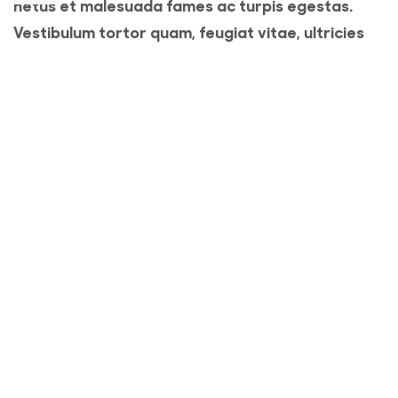
netus et malesuada fames ac turpis egestas.
Vestibulum tortor quam, feugiat vitae, ultricies
eget, tempor sit amet, ante. Donec eu libero sit
amet quam egestas semper. Aenean ultricies mi
vitae est. Mauris placerat eleifend leo.