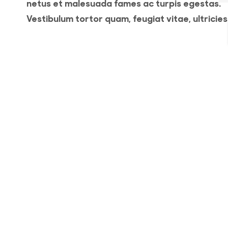
netus et malesuada fames ac turpis egestas.
Vestibulum tortor quam, feugiat vitae, ultricies
eget, tempor sit amet, ante. Donec eu libero si
amet quam egestas semper. Aenean ultricies 
it
vitae est. Mauris placerat eleifend leo. Quisque
amet est et sapien ullamcorper pharetra.
o
Vestibulum erat wisi, condimentum sed, comm
[...]