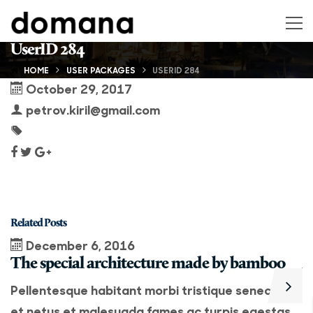
UserID 284
HOME
USER PACKAGES
USERID 284
October 29, 2017
petrov.kiril@gmail.com
Related Posts
December 6, 2016
The special architecture made by bamboo
A
Pellentesque habitant morbi tristique senectus
P
et netus et malesuada fames ac turpis egestas.
e