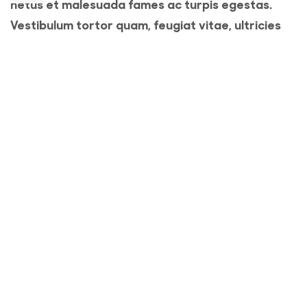
netus et malesuada fames ac turpis egestas.
Vestibulum tortor quam, feugiat vitae, ultricies
eget, tempor sit amet, ante. Donec eu libero sit
amet quam egestas semper. Aenean ultricies mi
vitae est. Mauris placerat eleifend leo.