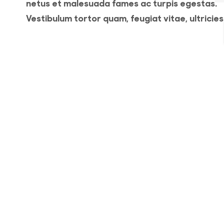
netus et malesuada fames ac turpis egestas.
Vestibulum tortor quam, feugiat vitae, ultricies
eget, tempor sit amet, ante. Donec eu libero si
amet quam egestas semper. Aenean ultricies 
it
vitae est. Mauris placerat eleifend leo. Quisque
amet est et sapien ullamcorper pharetra.
o
Vestibulum erat wisi, condimentum sed, comm
[...]