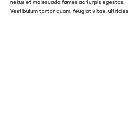
netus et malesuada fames ac turpis egestas.
Vestibulum tortor quam, feugiat vitae, ultricies
eget, tempor sit amet, ante. Donec eu libero sit
amet quam egestas semper. Aenean ultricies mi
vitae est. Mauris placerat eleifend leo. Quisque s
amet est et sapien ullamcorper pharetra.
Vestibulum erat wisi, condimentum sed, commod
[...]