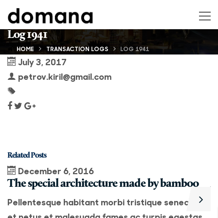
Log 1941
HOME
TRANSACTION LOGS
LOG 1941
July 3, 2017
petrov.kiril@gmail.com
Related Posts
December 6, 2016
The special architecture made by bamboo
A
Pellentesque habitant morbi tristique senectus
P
et netus et malesuada fames ac turpis egestas.
e