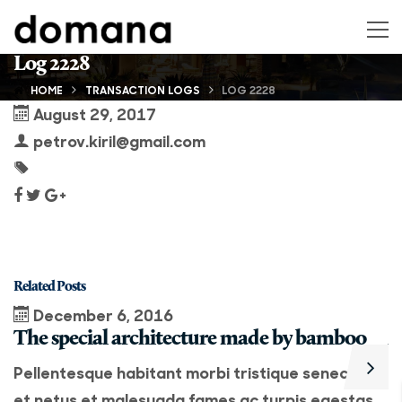
Log 2228
HOME
TRANSACTION LOGS
LOG 2228
August 29, 2017
petrov.kiril@gmail.com
Related Posts
December 6, 2016
The special architecture made by bamboo
A
Pellentesque habitant morbi tristique senectus
P
et netus et malesuada fames ac turpis egestas.
e