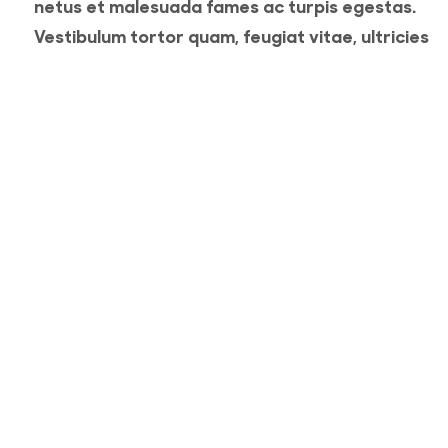
netus et malesuada fames ac turpis egestas.
Vestibulum tortor quam, feugiat vitae, ultricies
eget, tempor sit amet, ante. Donec eu libero sit
amet quam egestas semper. Aenean ultricies mi
vitae est. Mauris placerat eleifend leo. Quisque s
amet est et sapien ullamcorper pharetra.
Vestibulum erat wisi, condimentum sed, commod
[...]