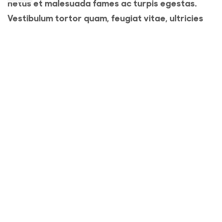
netus et malesuada fames ac turpis egestas.
Vestibulum tortor quam, feugiat vitae, ultricies
eget, tempor sit amet, ante. Donec eu libero sit
amet quam egestas semper. Aenean ultricies mi
vitae est. Mauris placerat eleifend leo.