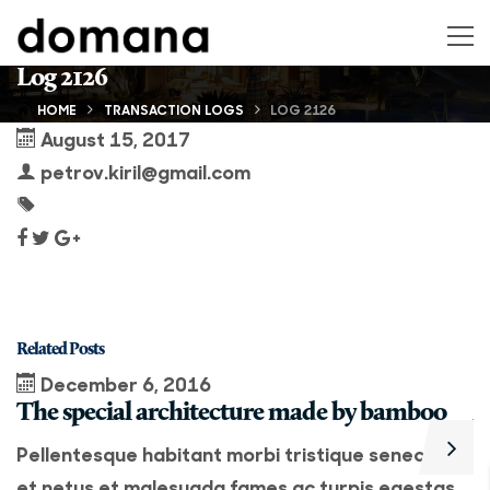
Log 2126
HOME
TRANSACTION LOGS
LOG 2126
August 15, 2017
petrov.kiril@gmail.com
Related Posts
December 6, 2016
The special architecture made by bamboo
A
Pellentesque habitant morbi tristique senectus
P
et netus et malesuada fames ac turpis egestas.
e