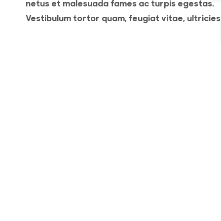
netus et malesuada fames ac turpis egestas.
Vestibulum tortor quam, feugiat vitae, ultricies
eget, tempor sit amet, ante. Donec eu libero si
amet quam egestas semper. Aenean ultricies 
it
vitae est. Mauris placerat eleifend leo. Quisque
amet est et sapien ullamcorper pharetra.
o
Vestibulum erat wisi, condimentum sed, comm
[...]