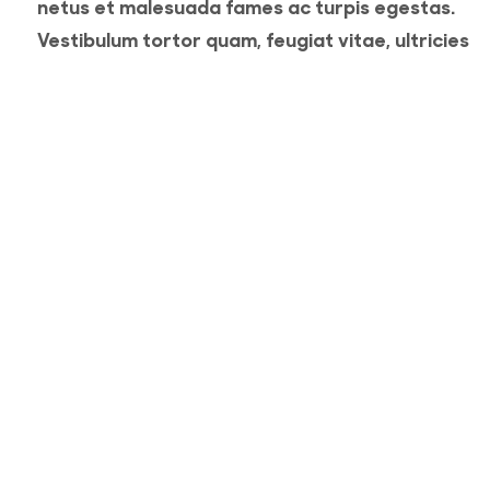
netus et malesuada fames ac turpis egestas.
Vestibulum tortor quam, feugiat vitae, ultricies
eget, tempor sit amet, ante. Donec eu libero sit
amet quam egestas semper. Aenean ultricies mi
vitae est. Mauris placerat eleifend leo. Quisque s
amet est et sapien ullamcorper pharetra.
Vestibulum erat wisi, condimentum sed, commod
[...]