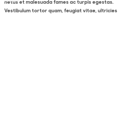
netus et malesuada fames ac turpis egestas.
Vestibulum tortor quam, feugiat vitae, ultricies
eget, tempor sit amet, ante. Donec eu libero sit
amet quam egestas semper. Aenean ultricies mi
vitae est. Mauris placerat eleifend leo.