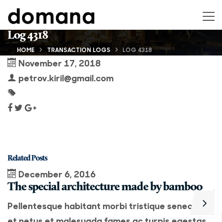
Log 4318
HOME
TRANSACTION LOGS
LOG 4318
November 17, 2018
petrov.kiril@gmail.com
Related Posts
December 6, 2016
The special architecture made by bamboo
A
Pellentesque habitant morbi tristique senectus
P
et netus et malesuada fames ac turpis egestas.
e