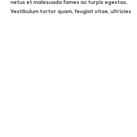
netus et malesuada fames ac turpis egestas.
Vestibulum tortor quam, feugiat vitae, ultricies
eget, tempor sit amet, ante. Donec eu libero sit
amet quam egestas semper. Aenean ultricies mi
vitae est. Mauris placerat eleifend leo. Quisque s
amet est et sapien ullamcorper pharetra.
Vestibulum erat wisi, condimentum sed, commod
[...]