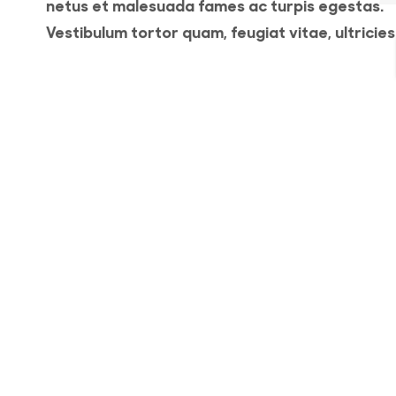
netus et malesuada fames ac turpis egestas.
Vestibulum tortor quam, feugiat vitae, ultricies
eget, tempor sit amet, ante. Donec eu libero si
amet quam egestas semper. Aenean ultricies 
it
vitae est. Mauris placerat eleifend leo. Quisque
amet est et sapien ullamcorper pharetra.
o
Vestibulum erat wisi, condimentum sed, comm
[...]