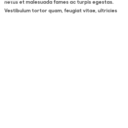
netus et malesuada fames ac turpis egestas.
Vestibulum tortor quam, feugiat vitae, ultricies
eget, tempor sit amet, ante. Donec eu libero sit
amet quam egestas semper. Aenean ultricies mi
vitae est. Mauris placerat eleifend leo.