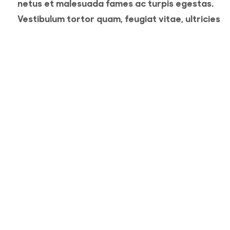
netus et malesuada fames ac turpis egestas.
Vestibulum tortor quam, feugiat vitae, ultricies
eget, tempor sit amet, ante. Donec eu libero sit
amet quam egestas semper. Aenean ultricies mi
vitae est. Mauris placerat eleifend leo. Quisque s
amet est et sapien ullamcorper pharetra.
Vestibulum erat wisi, condimentum sed, commod
[...]