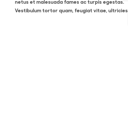
netus et malesuada fames ac turpis egestas.
Vestibulum tortor quam, feugiat vitae, ultricies
eget, tempor sit amet, ante. Donec eu libero si
amet quam egestas semper. Aenean ultricies 
it
vitae est. Mauris placerat eleifend leo. Quisque
amet est et sapien ullamcorper pharetra.
o
Vestibulum erat wisi, condimentum sed, comm
[...]