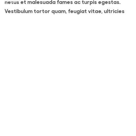
netus et malesuada fames ac turpis egestas.
Vestibulum tortor quam, feugiat vitae, ultricies
eget, tempor sit amet, ante. Donec eu libero sit
amet quam egestas semper. Aenean ultricies mi
vitae est. Mauris placerat eleifend leo.