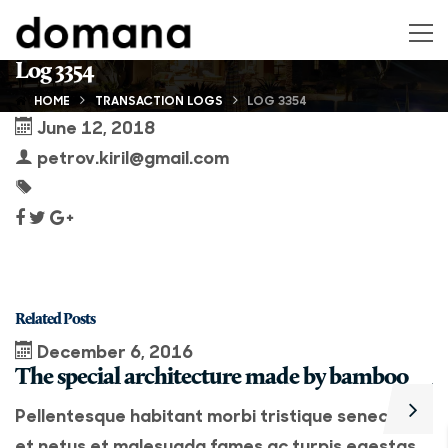
Log 3354
HOME
TRANSACTION LOGS
LOG 3354
June 12, 2018
petrov.kiril@gmail.com
Related Posts
December 6, 2016
The special architecture made by bamboo
A
Pellentesque habitant morbi tristique senectus
P
et netus et malesuada fames ac turpis egestas.
e