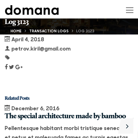
Log 3123
HOME
TRANSACTION LOGS
LOG 3123
April 4, 2018
petrov.kiril@gmail.com
Related Posts
December 6, 2016
The special architecture made by bamboo
A
Pellentesque habitant morbi tristique senectus
P
et netus et malesuada fames ac turpis egestas.
e