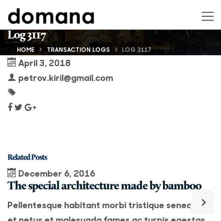
Log 3117
HOME
TRANSACTION LOGS
LOG 3117
April 3, 2018
petrov.kiril@gmail.com
Related Posts
December 6, 2016
The special architecture made by bamboo
A
Pellentesque habitant morbi tristique senectus
P
et netus et malesuada fames ac turpis egestas.
e