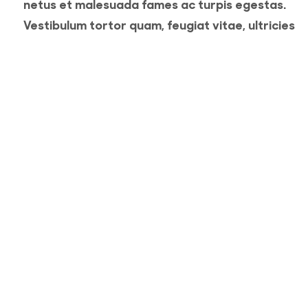
netus et malesuada fames ac turpis egestas.
Vestibulum tortor quam, feugiat vitae, ultricies
eget, tempor sit amet, ante. Donec eu libero sit
amet quam egestas semper. Aenean ultricies mi
vitae est. Mauris placerat eleifend leo. Quisque s
amet est et sapien ullamcorper pharetra.
Vestibulum erat wisi, condimentum sed, commod
[...]