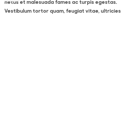
netus et malesuada fames ac turpis egestas.
Vestibulum tortor quam, feugiat vitae, ultricies
eget, tempor sit amet, ante. Donec eu libero sit
amet quam egestas semper. Aenean ultricies mi
vitae est. Mauris placerat eleifend leo.