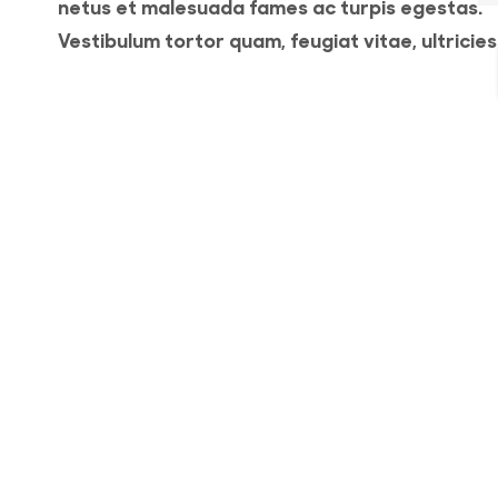
netus et malesuada fames ac turpis egestas.
Vestibulum tortor quam, feugiat vitae, ultricies
eget, tempor sit amet, ante. Donec eu libero si
amet quam egestas semper. Aenean ultricies 
it
vitae est. Mauris placerat eleifend leo. Quisque
amet est et sapien ullamcorper pharetra.
o
Vestibulum erat wisi, condimentum sed, comm
[...]