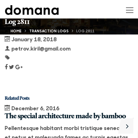
Log 2811
HOME
TRANSACTION LOGS
LOG 2811
January 18, 2018
petrov.kiril@gmail.com
Related Posts
December 6, 2016
The special architecture made by bamboo
A
Pellentesque habitant morbi tristique senectus
P
et netus et malesuada fames ac turpis egestas.
e