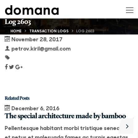
Log 2603
HOME
TRANSACTION LOGS
LOG 2603
November 28, 2017
petrov.kiril@gmail.com
Related Posts
December 6, 2016
The special architecture made by bamboo
A
Pellentesque habitant morbi tristique senectus
P
et netus et malesuada fames ac turpis egestas.
e